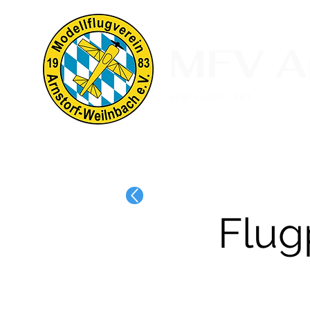
MFV Ar
gegründet 1983
Home
News
Über uns
Ga
Flug