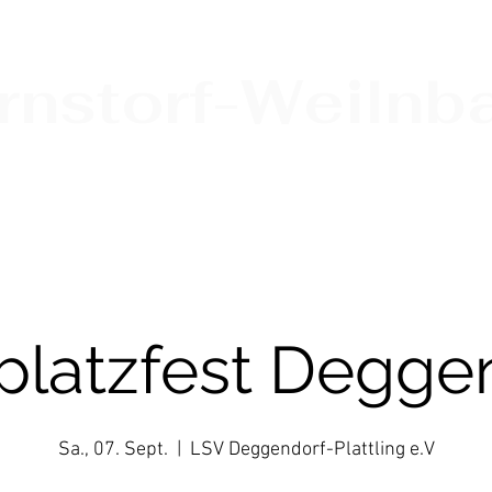
nstorf-Weilnba
lerie
Anfahrt
Kontakt
platzfest Degge
Sa., 07. Sept.
  |  
LSV Deggendorf-Plattling e.V