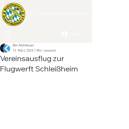
MFV Arnstorf-Weilnbach e.V.
gegründet 1983
Anmelden
Ben Mühlbauer
12. März 2023
1 Min. Lesezeit
Vereinsausflug zur
Flugwerft Schleißheim