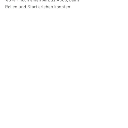
wo wir noch einen Airbus A380, beim 
Rollen und Start erleben konnten.